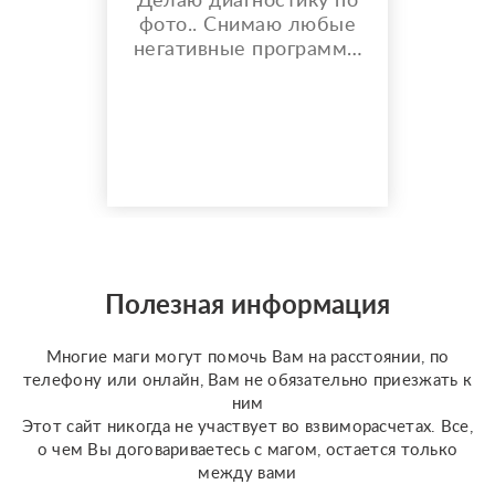
Делаю диагностику по
фото.. Снимаю любые
негативные программы
( порчи, привороты,
рассорки ) делаю это
не на время, а навсегда
( второй раз
обращаться за
помощью не придется
ни ко мне, ни к кому-
либо другому; т к
работу свою закрываю
и вы будете полностью
Полезная информация
защищены не на время,
а на всю жизнь от
Многие маги могут помочь Вам на расстоянии, по
люб...
телефону или онлайн, Вам не обязательно приезжать к
ним
Этот сайт никогда не участвует во взвиморасчетах. Все,
о чем Вы договариваетесь с магом, остается только
между вами