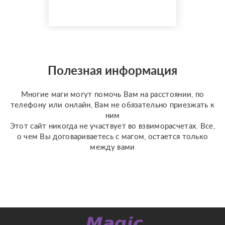
обращаться за
помощью не придется
ни ко мне, ни к кому-
либо другому; т к
работу свою закрываю
и вы будете полностью
Полезная информация
защищены не на время,
а на всю жизнь от
Многие маги могут помочь Вам на расстоянии, по
люб...
телефону или онлайн, Вам не обязательно приезжать к
ним
Этот сайт никогда не участвует во взвиморасчетах. Все,
о чем Вы договариваетесь с магом, остается только
между вами