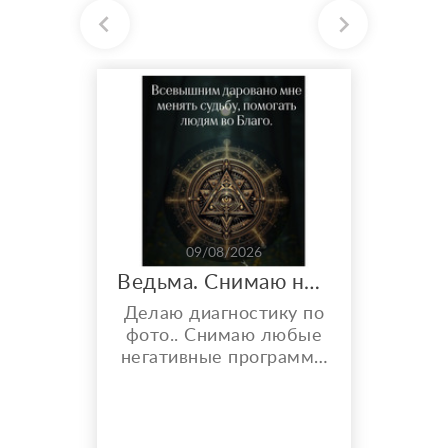
09/08/2026
Ведьма. Снимаю негативные воздействия. Увеличиваю финансовые потоки и многое другое..
Делаю диагностику по
фото.. Снимаю любые
негативные программы
( порчи, привороты,
рассорки ) делаю это
не на время, а навсегда
( второй раз