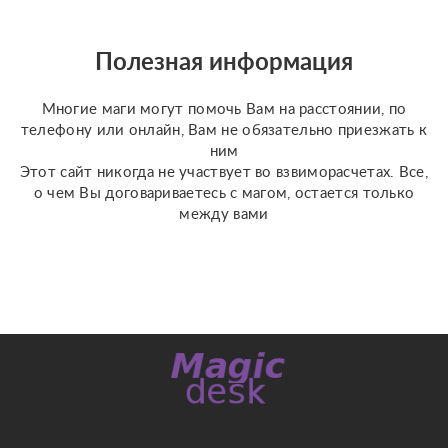
запрещено ???? также у
меня имеются личные
консултации ✝️☪️ на
Полезная информация
данных консультациях
мы сможем сделат...
Многие маги могут помочь Вам на расстоянии, по
телефону или онлайн, Вам не обязательно приезжать к
ним
Этот сайт никогда не участвует во взвиморасчетах. Все,
о чем Вы договариваетесь с магом, остается только
между вами