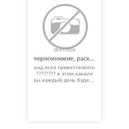
28/07/2026
чернокнижие, расклады, и многое другое
рад всех приветсвовать
???????? в этом канале
вы каждый день будете
видеть карты дня,
общий расклад на
каждый день и месяц.
также по фазе луны вы
узнаете что вам стиот
делать ???? а что
категорически