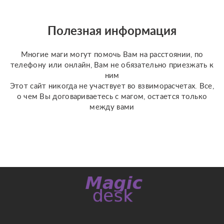
запрещено ???? также у
меня имеются личные
консултации ✝️☪️ на
Полезная информация
данных консультациях
мы сможем сделат...
Многие маги могут помочь Вам на расстоянии, по
телефону или онлайн, Вам не обязательно приезжать к
ним
Этот сайт никогда не участвует во взвиморасчетах. Все,
о чем Вы договариваетесь с магом, остается только
между вами