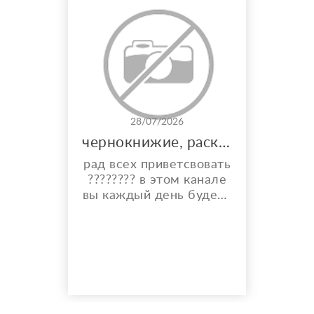
28/07/2026
чернокнижие, расклады, и многое другое
рад всех приветсвовать
???????? в этом канале
вы каждый день будете
видеть карты дня,
общий расклад на
каждый день и месяц.
также по фазе луны вы
узнаете что вам стиот
делать ???? а что
категорически