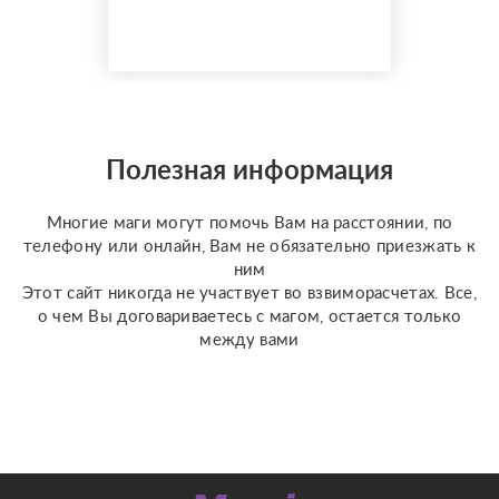
также по фазе луны вы
узнаете что вам стиот
делать ???? а что
категорически
запрещено ???? также у
меня имеются личные
консултации ✝️☪️ на
Полезная информация
данных консультациях
мы сможем сделат...
Многие маги могут помочь Вам на расстоянии, по
телефону или онлайн, Вам не обязательно приезжать к
ним
Этот сайт никогда не участвует во взвиморасчетах. Все,
о чем Вы договариваетесь с магом, остается только
между вами