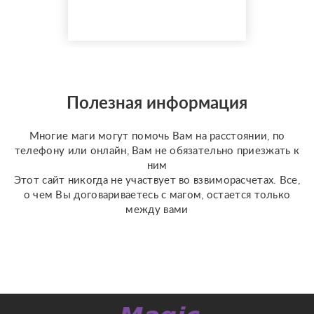
также по фазе луны вы
узнаете что вам стиот
делать ???? а что
категорически
запрещено ???? также у
меня имеются личные
консултации ✝️☪️ на
Полезная информация
данных консультациях
мы сможем сделат...
Многие маги могут помочь Вам на расстоянии, по
телефону или онлайн, Вам не обязательно приезжать к
ним
Этот сайт никогда не участвует во взвиморасчетах. Все,
о чем Вы договариваетесь с магом, остается только
между вами