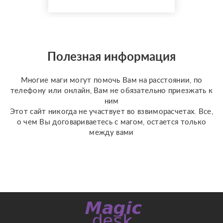
делать ???? а что
категорически
запрещено ???? также у
меня имеются личные
консултации ✝️☪️ на
Полезная информация
данных консультациях
мы сможем сделат...
Многие маги могут помочь Вам на расстоянии, по
телефону или онлайн, Вам не обязательно приезжать к
ним
Этот сайт никогда не участвует во взвиморасчетах. Все,
о чем Вы договариваетесь с магом, остается только
между вами