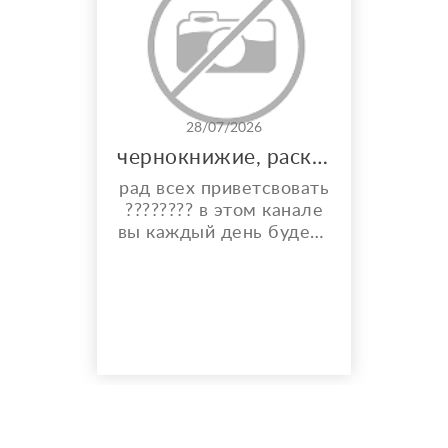
28/07/2026
чернокнижие, расклады, и многое другое
рад всех приветсвовать
???????? в этом канале
вы каждый день будете
видеть карты дня,
общий расклад на
каждый день и месяц.
также по фазе луны вы
узнаете что вам стиот
делать ???? а что
категорически
запрещено ???? также у
меня имеются личные