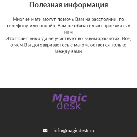
консултации ✝️☪️ на
Полезная информация
данных консультациях
мы сможем сделат...
Многие маги могут помочь Вам на расстоянии, по
телефону или онлайн, Вам не обязательно приезжать к
ним
Этот сайт никогда не участвует во взвиморасчетах. Все,
о чем Вы договариваетесь с магом, остается только
между вами
info@magicdesk.ru