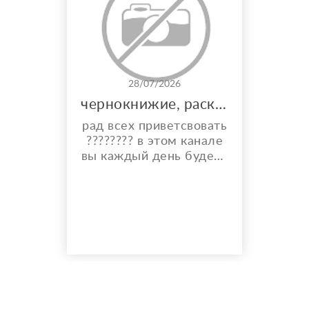
28/07/2026
чернокнижие, расклады, и многое другое
рад всех приветсвовать
???????? в этом канале
вы каждый день будете
видеть карты дня,
общий расклад на
каждый день и месяц.
также по фазе луны вы
узнаете что вам стиот
делать ???? а что
категорически
запрещено ???? также у
меня имеются личные
консултации ✝️☪️ на