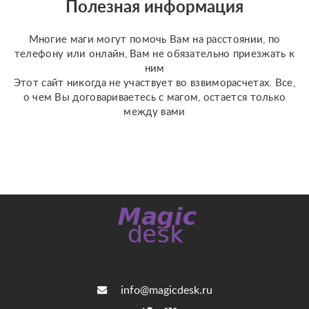
Полезная информация
данных консультациях
мы сможем сделат...
Многие маги могут помочь Вам на расстоянии, по
телефону или онлайн, Вам не обязательно приезжать к
ним
Этот сайт никогда не участвует во взвиморасчетах. Все,
о чем Вы договариваетесь с магом, остается только
между вами
info@magicdesk.ru