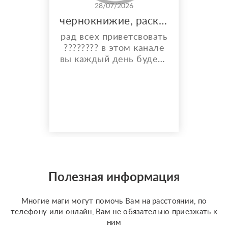
28/07/2026
чернокнижие, расклады, и многое другое
рад всех приветсвовать
???????? в этом канале
вы каждый день будете
видеть карты дня,
общий расклад на
каждый день и месяц.
также по фазе луны вы
узнаете что вам стиот
делать ???? а что
категорически
запрещено ???? также у
меня имеются личные
консултации ✝️☪️ на
Полезная информация
данных консультациях
мы сможем сделат...
Многие маги могут помочь Вам на расстоянии, по
телефону или онлайн, Вам не обязательно приезжать к
ним