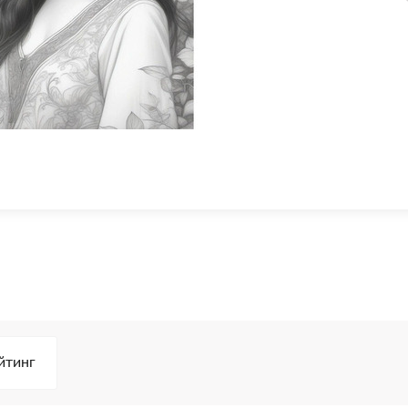
йтинг