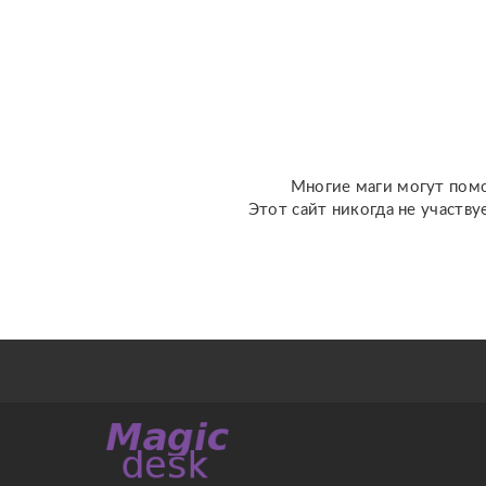
меня имеются личные
консултации ✝️☪️ на
данных консультациях
мы сможем сделат...
Многие маги могут помо
Этот сайт никогда не участву