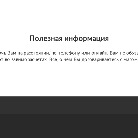
тела, это методы,
превосходящие все
известные на
сегодняшний день
способы оставаться в
Полезная информация
здоровом теле и быть
молодым достаточно
долго, ...
чь Вам на расстоянии, по телефону или онлайн, Вам не обяз
ет во взвиморасчетах. Все, о чем Вы договариваетесь с маго