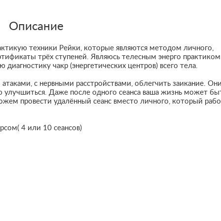
Описание
рактикую техники Рейки, которые являются методом личного,
ртификаты трёх ступеней. Являюсь телесным энерго практиком
 диагностику чакр (энергетических центров) всего тела.
 атаками, с нервными расстройствами, облегчить заикание. Он
ю улучшиться. Даже после одного сеанса ваша жизнь может бы
можем провести удалённый сеанс вместо личного, который раб
сом( 4 или 10 сеансов)