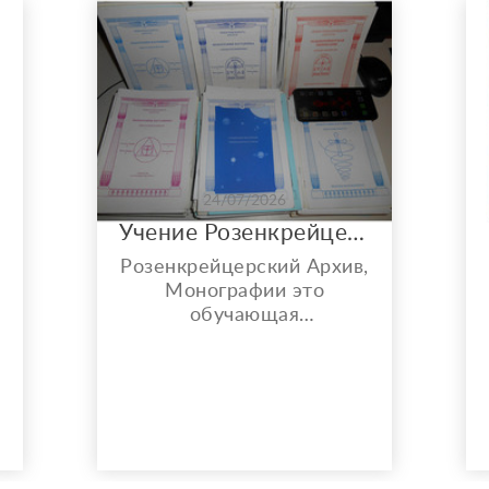
24/07/2026
Учение Розенкрейцеров все 12 ступеней и секретных монографий (Формат пдф электронный вид)
Розенкрейцерский Архив,
Монографии это
обучающая
информация....
двенадцать ступеней.....+
монографии
специальные.
Содержание
монографий.. Методы
лечения и омоложения