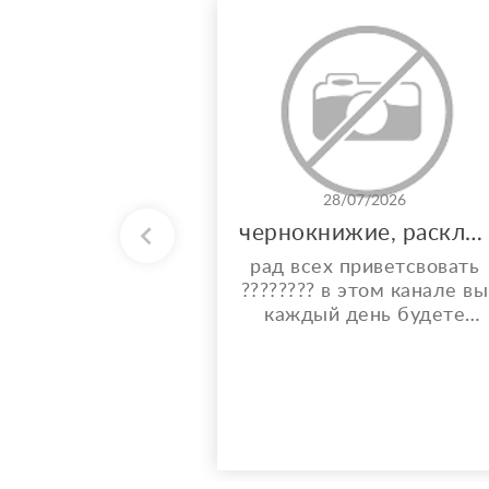
28/07/2026
чернокнижие, расклады, и многое другое
рад всех приветсвовать
???????? в этом канале вы
каждый день будете
видеть карты дня, общий
расклад на каждый день
и месяц. также по фазе
луны вы узнаете что вам
стиот делать ???? а что
категорически
запрещено ???? также у