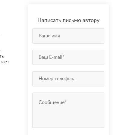
Написать письмо автору
.
и
ть
отает